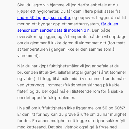
Skal du lagre vin hjemme vil jeg derfor anbefale at du
kjøper ett hygrometer. Du får dem i flere prisklasser fra
under 50 lappen, som dette
, og oppover. Legger du ut litt
mer og ett bygger opp ett smarthussystem,
får du en
sensor som sender data til mobilen din.
Den både
overvåker og logger, også temperatur så den vil oppdage
om du glemmer å lukke døren til vinrommet ditt (forutsatt
at temperaturen i gangen ikke er den samme som å
vinrommet).
Når du har kjøpt fuktighetsmåler vil jeg anbefale at du
bruker den litt aktivt, iallefall ettpar ganger i året (sommer
og vinter). I tillegg til å måle midt i vinrommet bør du måle
ved yttervegg i rommet (fuktigheten slår seg på kalde
flater) og du bør også måle i tilstøtende rom for å sjekke
om det oppstår fuktproblemer.
Hva så om luftfuktigheten ikke ligger mellom 50 og 60%?
Er den litt for høy kan du prøve å lufte om du har mulighet
for det. En annen mulighet er å legge ut ettpar sokker fylt
med kattesand. Det skal vistnok også gå å fryse ned