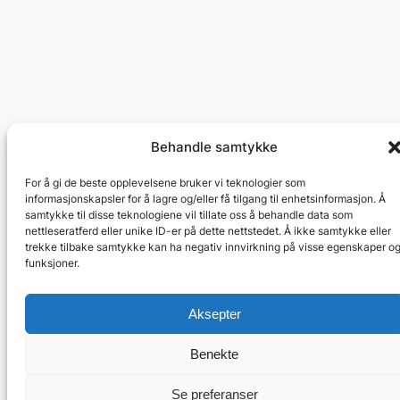
Behandle samtykke
Vinstativ
For å gi de beste opplevelsene bruker vi teknologier som
informasjonskapsler for å lagre og/eller få tilgang til enhetsinformasjon. Å
Kjøp vinstativer og vinreoler på nett
samtykke til disse teknologiene vil tillate oss å behandle data som
nettleseratferd eller unike ID-er på dette nettstedet. Å ikke samtykke eller
trekke tilbake samtykke kan ha negativ innvirkning på visse egenskaper o
funksjoner.
Utformet med
WordPress
Aksepter
Benekte
Se preferanser