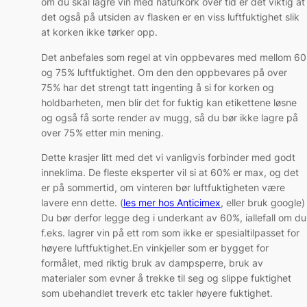
om du skal lagre vin med naturkork over tid er det viktig at
det også på utsiden av flasken er en viss luftfuktighet slik
at korken ikke tørker opp.
Det anbefales som regel at vin oppbevares med mellom 60
og 75% luftfuktighet. Om den den oppbevares på over
75% har det strengt tatt ingenting å si for korken og
holdbarheten, men blir det for fuktig kan etikettene løsne
og også få sorte render av mugg, så du bør ikke lagre på
over 75% etter min mening.
Dette krasjer litt med det vi vanligvis forbinder med godt
inneklima. De fleste eksperter vil si at 60% er max, og det
er på sommertid, om vinteren bør luftfuktigheten være
lavere enn dette. (
les mer hos Anticimex
, eller bruk google)
Du bør derfor legge deg i underkant av 60%, iallefall om du
f.eks. lagrer vin på ett rom som ikke er spesialtilpasset for
høyere luftfuktighet.En vinkjeller som er bygget for
formålet, med riktig bruk av dampsperre, bruk av
materialer som evner å trekke til seg og slippe fuktighet
som ubehandlet treverk etc takler høyere fuktighet.